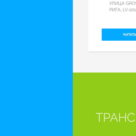
УЛИЦА GROS
РИГА, LV-101
ЧИТАТ
ТРАНС