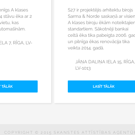
nīgs A klases
S27 ir projektējis arhitektu birojs
4 stāvu ēka ar 2
Sarma & Norde saskaņā ar visie
ietu, kas
A klases biroju ēkām noteiktaji
automašīnām.
standartiem. Sākotnēji bankai
celtā ēka tika pabeigta 2006. ga
un pilnīga ēkas renovācija tika
LA 7, RĪGA, LV-
veikta 2014. gadā.
JĀŅA DALIŅA IELA 15, RĪGA,
LV-1013
T TĀLĀK
LASĪT TĀLĀK
COPYRIGHT © 2015 SKANSTES ATTĪSTĪBAS AĢENTŪR