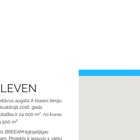
ELEVEN
 stāvus augsta A klases biroju
luatācijā 2016. gada
2
platība ir 24 000
m
, no kuras
2
4 500
m
.
oši
BREEAM
ilgtspējīgas
m. Projekts ir ieguvis 1. vietu