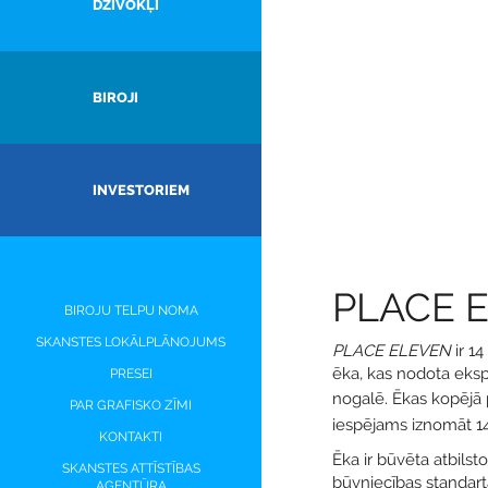
DZĪVOKĻI
BIROJI
INVESTORIEM
PLACE 
BIROJU TELPU NOMA
SKANSTES LOKĀLPLĀNOJUMS
PLACE ELEVEN
ir 14
ēka, kas nodota eksp
PRESEI
nogalē.
Ēkas kopējā 
PAR GRAFISKO ZĪMI
iespējams iznomāt 1
KONTAKTI
Ēka ir būvēta atbilst
SKANSTES ATTĪSTĪBAS
būvniecības standarta
AĢENTŪRA