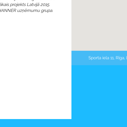
ākais projekts Latvijā 2015
.
HANNER uzņēmumu grupa
.
Sporta iela 11, Rīga,