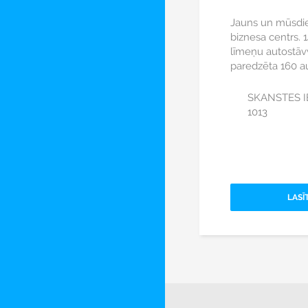
Jauns un mūsdie
biznesa centrs. 1
līmeņu autostāvv
paredzēta 160 
SKANSTES IE
1013
LASĪ