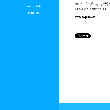
nominācijā
Ilgtspējīg
FACEBOOK
Projekta attīstītājs ir
LINKEDIN
www.p11.lv
TWITTER