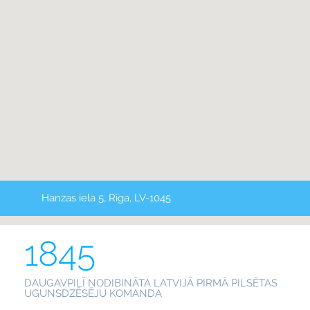
Hanzas iela 5, Rīga, LV-1045
1845
DAUGAVPILĪ NODIBINĀTA LATVIJĀ PIRMĀ PILSĒTAS
UGUNSDZĒSĒJU KOMANDA