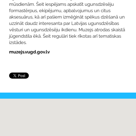
mūsdienām. Šeit iespējams apskatīt ugunsdzēsēju
formastērpus, ekipējumu, apbalvojumus un citus
aksesuārus, kā arī pašiem izmēģināt spēkus dzēšanā un
uzzināt daudz interesanta par Latvijas ugunsdzēsības
vēsturi un ugunsdzēsēju ikdienu. Muzejs atrodas skaistā
jūgendstila ēkā. Šeit regulāri tiek rīkotas arī tematiskas
izstādes.
muzejs.vugd.gov.lv