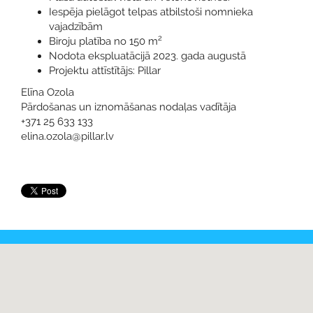
Iespēja pielāgot telpas atbilstoši nomnieka
vajadzībām
2
Biroju platība no 150 m
Nodota ekspluatācijā 2023. gada augustā
Projektu attīstītājs: Pillar
Elīna Ozola
Pārdošanas un iznomāšanas nodaļas vadītāja
+371 25 633 133
elina.ozola@pillar.lv