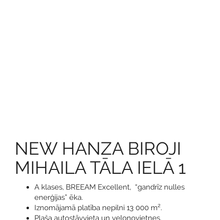
NEW HANZA BIROJI
MIHAILA TĀLA IELĀ 1
A klases, BREEAM Excellent, “gandrīz nulles
enerģijas” ēka.
2
Iznomājamā platība nepilni 13 000 m
.
Plaša autostāvvieta un velonovietnes.