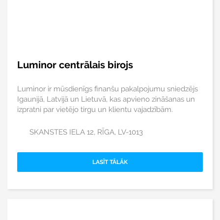
Luminor centrālais birojs
Luminor ir mūsdienīgs finanšu pakalpojumu sniedzējs
Igaunijā, Latvijā un Lietuvā, kas apvieno zināšanas un
izpratni par vietējo tirgu un klientu vajadzībām.
SKANSTES IELA 12, RĪGA, LV-1013
LASĪT TĀLĀK