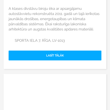
A klases divstāvu biroju ēka ar apsargājamu
autostāvvietu rekonstruēta 2011. gadā un tajā ierīkotas
jaunākās drošības, energotaupības un klimata
pārvaldības sistēmas. Ēkai raksturīga lakoniska
arhitektūra un augstas kvalitātes apdares materiāli.
SPORTA IELA 7, RĪGA, LV-1013
LASĪT TĀLĀK