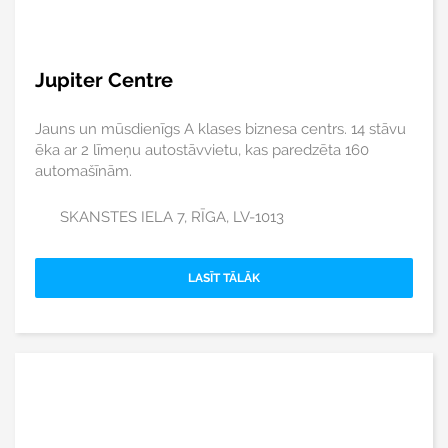
Jupiter Centre
Jauns un mūsdienīgs A klases biznesa centrs. 14 stāvu
ēka ar 2 līmeņu autostāvvietu, kas paredzēta 160
automašīnām.
SKANSTES IELA 7, RĪGA, LV-1013
LASĪT TĀLĀK