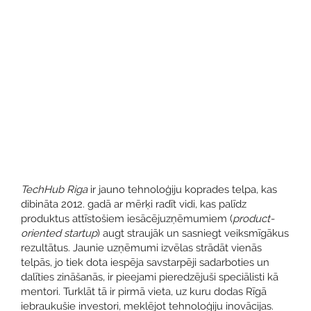
TechHub Riga
ir jauno tehnoloģiju koprades telpa, kas
dibināta 2012. gadā ar mērķi radīt vidi, kas palīdz
produktus attīstošiem iesācējuzņēmumiem (
product-
oriented startup
) augt straujāk un sasniegt veiksmīgākus
rezultātus. Jaunie uzņēmumi izvēlas strādāt vienās
telpās, jo tiek dota iespēja savstarpēji sadarboties un
dalīties zināšanās, ir pieejami pieredzējuši speciālisti kā
mentori. Turklāt tā ir pirmā vieta, uz kuru dodas Rīgā
iebraukušie investori, meklējot tehnoloģiju inovācijas.