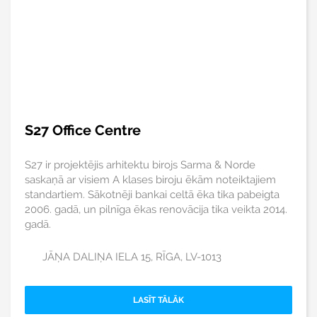
S27 Office Centre
S27 ir projektējis arhitektu birojs Sarma & Norde
saskaņā ar visiem A klases biroju ēkām noteiktajiem
standartiem. Sākotnēji bankai celtā ēka tika pabeigta
2006. gadā, un pilnīga ēkas renovācija tika veikta 2014.
gadā.
JĀŅA DALIŅA IELA 15, RĪGA, LV-1013
LASĪT TĀLĀK