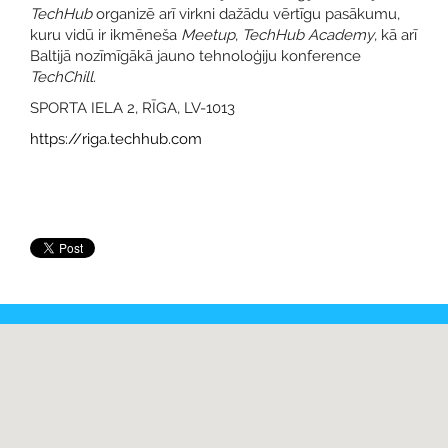
TechHub
organizē arī virkni dažādu vērtīgu pasākumu,
kuru vidū ir ikmēneša
Meetup
,
TechHub Academy
, kā arī
Baltijā nozīmīgākā jauno tehnoloģiju konference
TechChill.
SPORTA IELA 2, RĪGA, LV-1013
https://riga.techhub.com